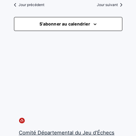
vues
6,
une
Jour précédent
Jour suivant
navigati
Évène
date.
2026
de
S’abonner au calendrier
vues
Évèneme
Comité Départemental du Jeu d'Échecs