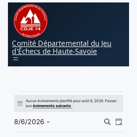
Comité Départemental du Jeu
d'Échecs de Haute-Savoie
Évènements
Aucun évènements planifié pour août 6, 2026. Passer
Notice
aux
évènements suivants
.
for
Navig
Recherc
8/6/2026
Recherche
août
Jour
de
Sélectionnez
et