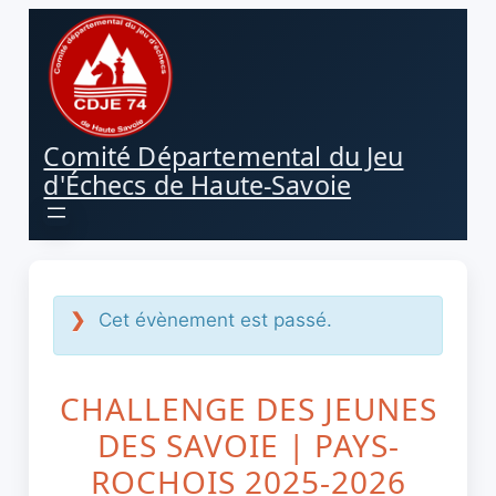
Aller
au
contenu
Comité Départemental du Jeu
d'Échecs de Haute-Savoie
Cet évènement est passé.
CHALLENGE DES JEUNES
DES SAVOIE | PAYS-
ROCHOIS 2025-2026