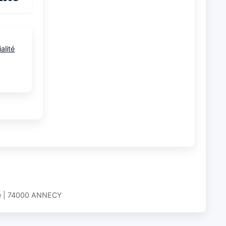
alité
)
ève | 74000 ANNECY