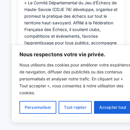
« Le Comité Départemental du Jeu d’Échecs de
Haute-Savoie (CDJE 74) développe, organise et
promeut la pratique des échecs sur tout le
territoire haut-savoyard. Affilié à la Fédération
Française des Échecs, il soutient clubs,
compétitions et événements, favorise
l’apprentissage pour tous publics, accompagne
les clubs locaux et veille au respect de l’éthique
Nous respectons votre vie privée.
sportive. Rejoignez notre communauté pour
progresser dans le jeu d’échecs en Haute-
Nous utilisons des cookies pour améliorer votre expérienc
Savoie ! »
de navigation, diffuser des publicités ou des contenus
personnalisés et analyser notre trafic. En cliquant sur «
Tout accepter », vous consentez à notre utilisation des
cookies.
Personnaliser
Tout rejeter
Accepter tout
Maison départemen