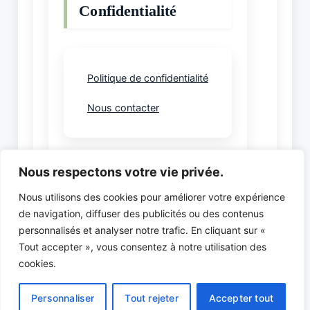
Confidentialité
Politique de confidentialité
Nous contacter
Nous respectons votre vie privée.
Nous utilisons des cookies pour améliorer votre expérience
de navigation, diffuser des publicités ou des contenus
Comité Départemental du Jeu d’Echecs de Haute-
personnalisés et analyser notre trafic. En cliquant sur «
Savoie (CDJE74)
Tout accepter », vous consentez à notre utilisation des
Maison départementale des Sports et de la Vie
cookies.
Associative | 97 A, avenue de Genève | 74000
ANNECY
Personnaliser
Tout rejeter
Accepter tout
Contact :
contact@cdje74.fr