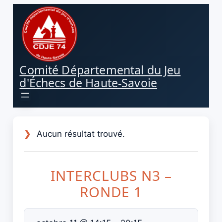
Aller
au
contenu
Comité Départemental du Jeu
d'Échecs de Haute-Savoie
Aucun résultat trouvé.
INTERCLUBS N3 –
RONDE 1