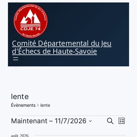
Comité Départemental du Jeu
d'Échecs de Haute-Savoie
lente
Évènements
lente
Évènements
Navi
Recher
Maintenant
 – 
11/7/2026
Recherche
Liste
de
Sélectionnez
et
vues
août 2026