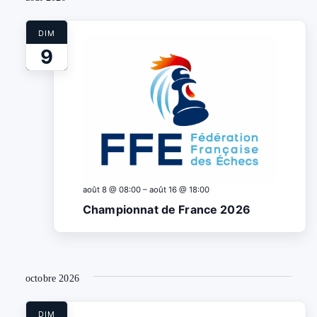
une
navigat
Évèn
date.
DIM
de
9
vues
Évènem
août 8 @ 08:00
–
août 16 @ 18:00
Championnat de France 2026
octobre 2026
DIM